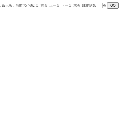
结构材质
41 条记录，当前 75 / 662 页
首页
上一页
下一页
末页
跳转到第
页