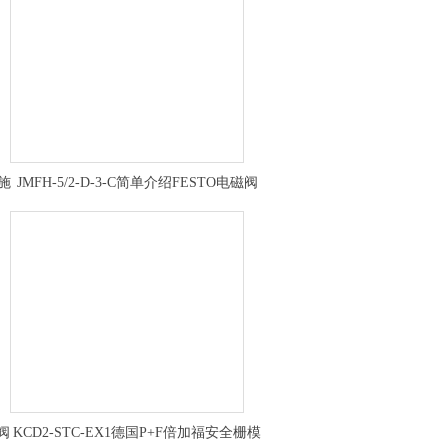
K施
JMFH-5/2-D-3-C简单介绍FESTO电磁阀
151871
阀
KCD2-STC-EX1德国P+F倍加福安全栅模