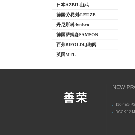
日本AZBIL山武
德国劳易测/LEUZE
丹尼斯科dynisco
德国萨姆森SAMSON
百弗BIFOLD电磁阀
英国MTL
NEW PR
110-4E1-PS
3L/DC24V
DCCK 12 M 
动式电磁阀
soric接
构图