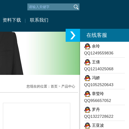
资料下载
联系我们
在线客服
余玲
QQ1249559836
王倩
QQ1214025068
冯娇
QQ1052520643
您现在的位置：
首页
> 产品中心
章莹玲
QQ956657052
罗丹
QQ1322728622
王亚波