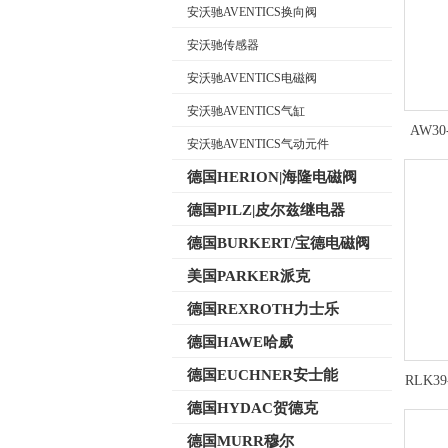
安沃驰AVENTICS换向阀
安沃驰传感器
公司名称
安沃驰AVENTICS电磁阀
安沃驰AVENTICS气缸
AW30
安沃驰AVENTICS气动元件
德国HERION|海隆电磁阀
德国PILZ|皮尔兹继电器
德国BURKERT/宝德电磁阀
美国PARKER派克
德国REXROTH力士乐
德国HAWE哈威
德国EUCHNER安士能
RLK39
德国HYDAC贺德克
德国MURR穆尔