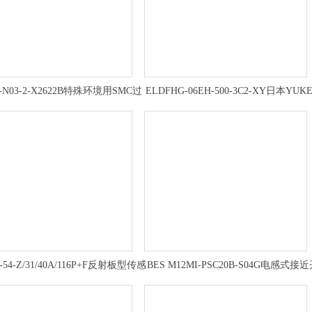
-N03-2-X2622B特殊环境用SMC过
ELDFHG-06EH-500-3C2-XY日本YUK
滤减压阀操作方式
电液比例换向阀
-54-Z/31/40A/116P+F反射板型传感
BES M12MI-PSC20B-S04G电感式接
器,倍加福结构分析
关BALLUFF安装尺寸