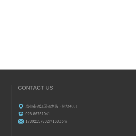
CONTACT US
成都市锦江区银木街（绿地468）
028-86751041
17302157802@163.com