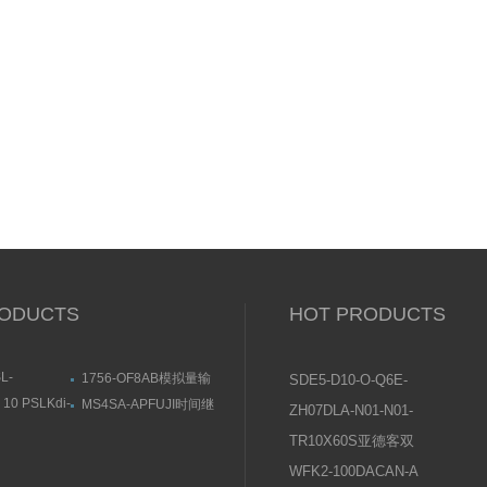
ODUCTS
HOT PRODUCTS
L-
1756-OF8AB模拟量输
SDE5-D10-O-Q6E-
KOGANEI直
出模块尺寸结构图
P-KFESTO费斯托压
10 PSLKdi-
MS4SA-APFUJI时间继
ZH07DLA-N01-N01-
用途与特点
近传感器尺寸结
电器结构及用途
力传感器操作说明
N01日本SMC真空发
TR10X60S亚德客双
生器使用说明书
轴气缸常见问题及原
WFK2-100DACAN-A
因分析