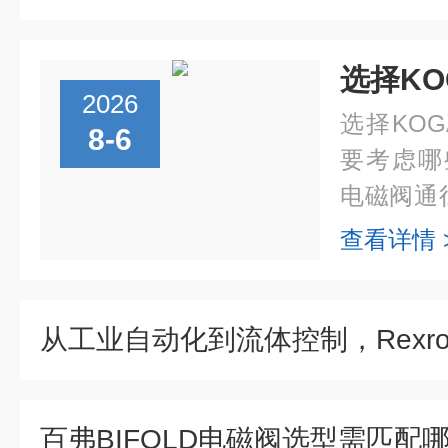
2026
选择KO
8-6
要考虑哪
电磁阀通
流量需求
查看详情 
以确保
KOGAN...