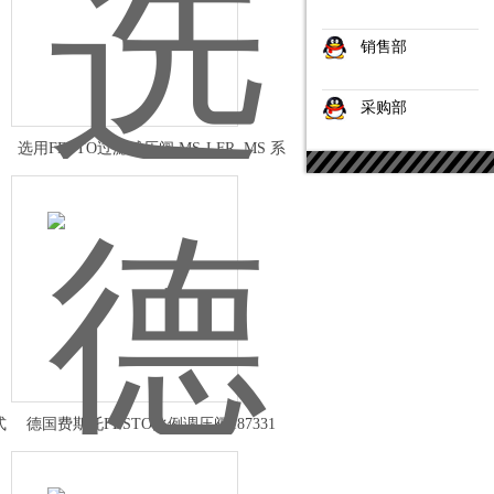
销售部
采购部
选用FESTO过滤减压阀 MS-LFR, MS 系
列
式
德国费斯托FESTO比例调压阀187331