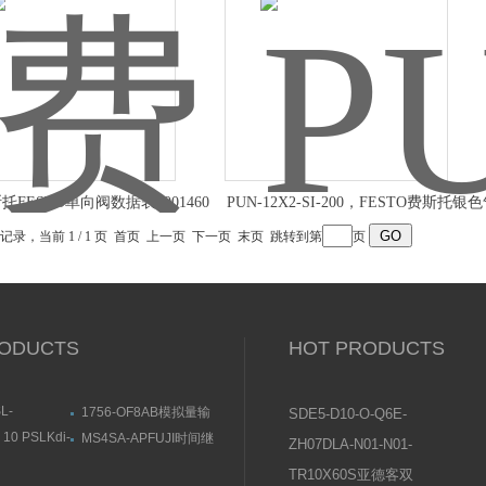
托FESTO单向阀数据表8001460
PUN-12X2-SI-200，FESTO费斯托银
管
条记录，当前 1 / 1 页 首页 上一页 下一页 末页 跳转到第
页
ODUCTS
HOT PRODUCTS
L-
1756-OF8AB模拟量输
SDE5-D10-O-Q6E-
KOGANEI直
出模块尺寸结构图
P-KFESTO费斯托压
10 PSLKdi-
MS4SA-APFUJI时间继
ZH07DLA-N01-N01-
用途与特点
近传感器尺寸结
电器结构及用途
力传感器操作说明
N01日本SMC真空发
TR10X60S亚德客双