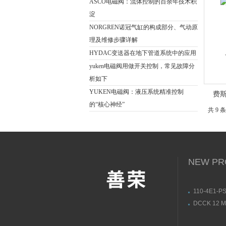
ASCO电磁阀：流体控制的百余年技术积
淀
NORGREN诺冠气缸的构成部分、气动原
理及维修步骤详解
HYDAC变送器在地下管道系统中的应用
yuken电磁阀用做开关控制，常见故障分
析如下
YUKEN电磁阀：液压系统精准控制
费斯
的“核心神经”
共 9 
NEW PR
110-4E1-PS
3L/DC24V
DCCK 12 M 
动式电磁阀
soric接
构图