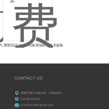
色气
费斯托FESTO单向阀/黄铜材质技术参数
161407
CONTACT US
成都市锦江区银木街（绿地468）
028-86751041
17302157802@163.com