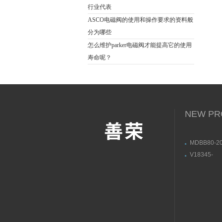
行业代表
ASCO电磁阀的使用和操作要求的资料般
分为哪些
怎么维护parker电磁阀才能提高它的使用
寿命呢？
NEW PR
MDBB80-20
M9NLMY1B
V18345-
本SMC无
10101210
位器用途与