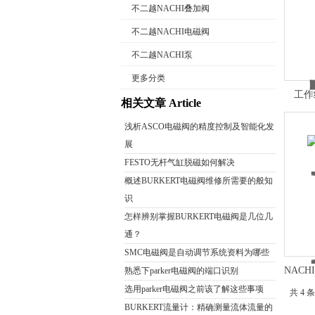
不二越NACHI叠加阀
不二越NACHI电磁阀
公司名称
不二越NACHI泵
更多分类
工作
相关文章 Article
浅析ASCO电磁阀的精度控制及智能化发
展
FESTO无杆气缸脱磁如何解决
概述BURKERT电磁阀维修所需要的般知
识
怎样辨别掌握BURKERT电磁阀是几位几
通？
SMC电磁阀是自动调节系统资料为哪些
NAC
熟悉下parker电磁阀的端口识别
选用parker电磁阀之前该了解这些事项
共 4 
BURKERT流量计：精确测量流体流量的