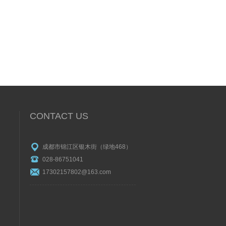
CONTACT US
成都市锦江区银木街（绿地468）
028-86751041
17302157802@163.com