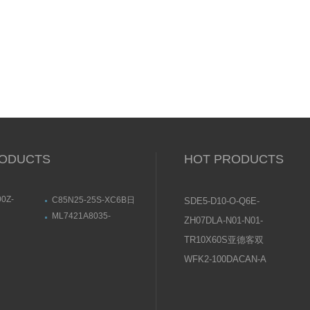
ODUCTS
HOT PRODUCTS
0Z-
C85N25-25S-XC6B日
SDE5-D10-O-Q6E-
40-900Z日
本SMC标准气缸设定安
P-KFESTO费斯托压
ML7421A8035-
ZH07DLA-N01-N01-
杆气缸基本款
装方式
01ABB电动定
EHONEWELL执行器尺
力传感器操作说明
N01日本SMC真空发
特点
寸结构图
TR10X60S亚德客双
生器使用说明书
轴气缸常见问题及原
WFK2-100DACAN-A
因分析
喜开理CKD流量传感
器设置说明及注意事
项