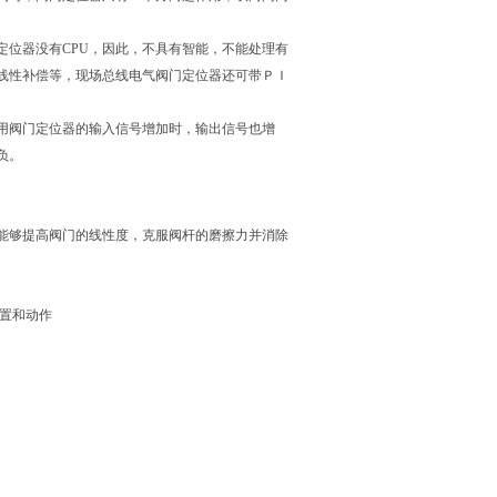
定位器没有CPU，因此，不具有智能，不能处理有
非线性补偿等，现场总线电气阀门定位器还可带ＰＩ
用阀门定位器的输入信号增加时，输出信号也增
负。
能够提高阀门的线性度，克服阀杆的磨擦力并消除
置和动作