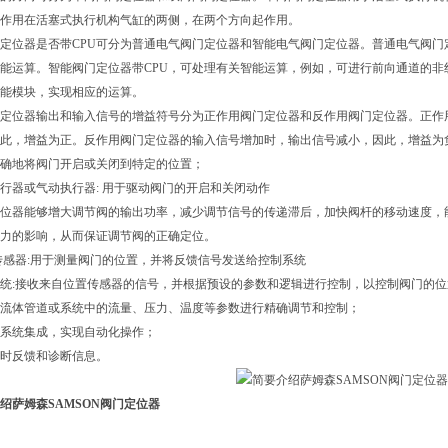
作用在活塞式执行机构气缸的两侧，在两个方向起作用。
定位器是否带CPU可分为普通电气阀门定位器和智能电气阀门定位器。普通电气阀门
能运算。智能阀门定位器带CPU，可处理有关智能运算，例如，可进行前向通道的
能模块，实现相应的运算。
定位器输出和输入信号的增益符号分为正作用阀门定位器和反作用阀门定位器。正作
此，增益为正。反作用阀门定位器的输入信号增加时，输出信号减小，因此，增益为
确地将阀门开启或关闭到特定的位置；
行器或气动执行器: 用于驱动阀门的开启和关闭动作
位器能够增大调节阀的输出功率，减少调节信号的传递滞后，加快阀杆的移动速度，
力的影响，从而保证调节阀的正确定位。
传感器:用于测量阀门的位置，并将反馈信号发送给控制系统
统:接收来自位置传感器的信号，并根据预设的参数和逻辑进行控制，以控制阀门的位
流体管道或系统中的流量、压力、温度等参数进行精确调节和控制；
系统集成，实现自动化操作；
时反馈和诊断信息。
绍萨姆森SAMSON阀门定位器