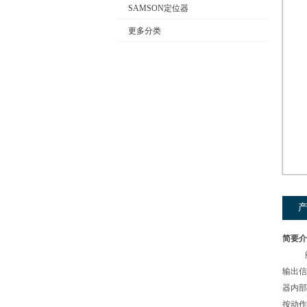
SAMSON定位器
更多分类
公司名称
简要介
阀门定
输出信
器内部
按动作