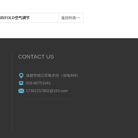
-X4BIFOLD空气调节
返回列表>>
CONTACT US
成都市锦江区银木街（绿地468）
028-86751041
17302157802@163.com