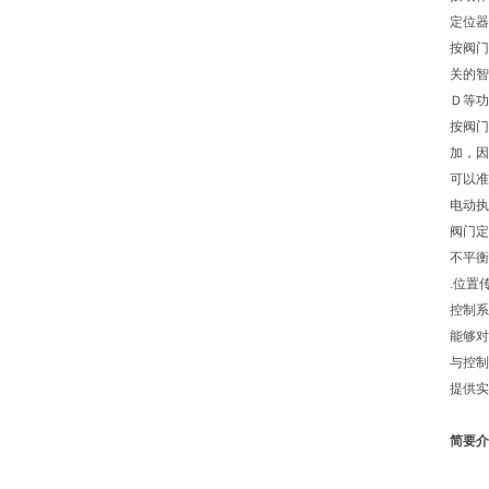
定位器
按阀门
关的智
Ｄ等功
按阀门
加，因
可以准
电动执
阀门定
不平衡
.位置
控制系
能够对
与控制
提供实
简要介