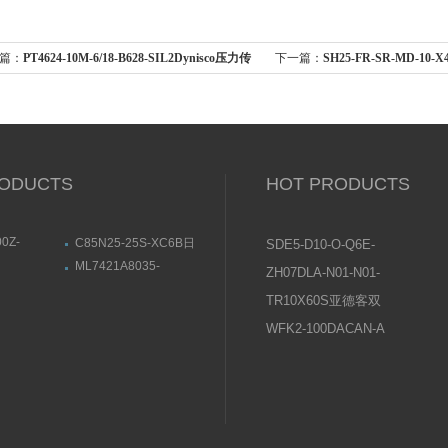
篇：
PT4624-10M-6/18-B628-SIL2Dynisco压力传
下一篇：
SH25-FR-SR-MD-10
安装与使用
阀安装与维护
ODUCTS
HOT PRODUCTS
0Z-
C85N25-25S-XC6B日
SDE5-D10-O-Q6E-
40-900Z日
本SMC标准气缸设定安
P-KFESTO费斯托压
ML7421A8035-
ZH07DLA-N01-N01-
杆气缸基本款
装方式
01ABB电动定
EHONEWELL执行器尺
力传感器操作说明
N01日本SMC真空发
特点
寸结构图
TR10X60S亚德客双
生器使用说明书
轴气缸常见问题及原
WFK2-100DACAN-A
因分析
喜开理CKD流量传感
器设置说明及注意事
项