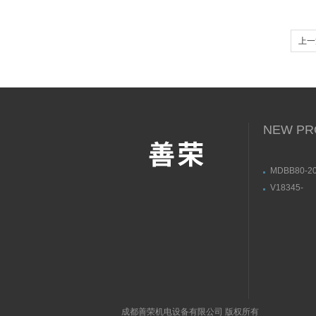
上一
感器
NEW PR
MDBB80-20
M9NLMY1B
V18345-
本SMC无
10101210
位器用途与
成都善荣机电设备有限公司 版权所有