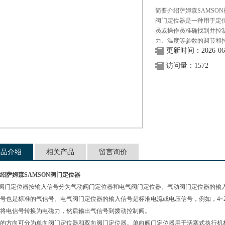
简要介绍萨姆森SAMSO
阀门定位器是一种用于定
员或操作员准确找到并控
力、温度等参数的调节和
更新时间：2026-06
访问量：1572
产品介绍
相关产品
留言询价
绍萨姆森SAMSON阀门定位器
位器按输入信号分为气动阀门定位器和电气阀门定位器。气动阀门定位器的输入信号是
号也是标准的气信号。电气阀门定位器的输入信号是标准电流或电压信号，例如，4~2
将电信号转换为电磁力，然后输出气信号到拨动控制阀。
的方向可分为单向阀门定位器和双向阀门定位器。单向阀门定位器用于活塞式执行机