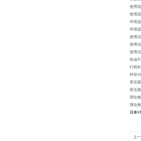
使用流体
使用流体
环境温度
环境温度
使用活
使用活塞
使用活塞
给油
不
行程长
杆径
1
受压面积
受压面积
理论推力
理论推力
日本S
上一