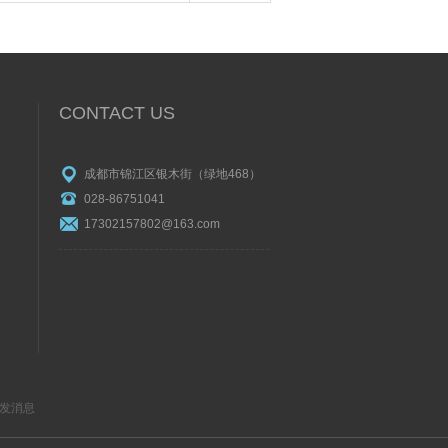
CONTACT US
成都市锦江区银木街（绿地468）
028-86751041
17302157802@163.com