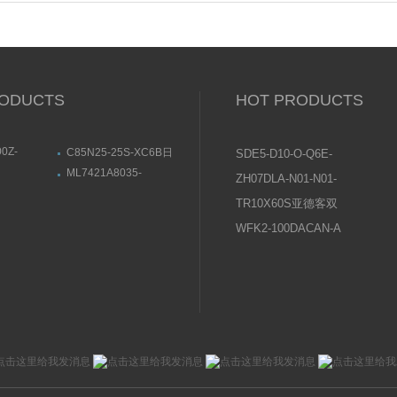
用详情
图
ODUCTS
HOT PRODUCTS
0Z-
C85N25-25S-XC6B日
SDE5-D10-O-Q6E-
40-900Z日
本SMC标准气缸设定安
P-KFESTO费斯托压
ML7421A8035-
ZH07DLA-N01-N01-
杆气缸基本款
装方式
01ABB电动定
EHONEWELL执行器尺
力传感器操作说明
N01日本SMC真空发
特点
寸结构图
TR10X60S亚德客双
生器使用说明书
轴气缸常见问题及原
WFK2-100DACAN-A
因分析
喜开理CKD流量传感
器设置说明及注意事
项