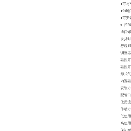
●可与
●Φ6
●可安
缸径
20
通口螺
发货时
行程
15
调整器
磁性开
磁性开
形式
气
内置磁
安装方
配管口
使用流
作动方
低使用圧
高使用圧
保证耐压