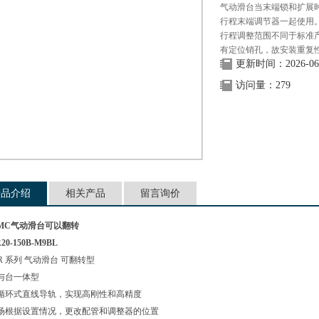
气动滑台当末端锁和扩展时
行程末端调节器一起使用。
行程调整范围不同于标准
有定位销孔，故安装重复
更新时间：2026-06
访问量：279
产品介绍
相关产品
留言询价
MC气动滑台可以翻转
20-150B-M9BL
R 系列 气动滑台 可翻转型
与台一体型
循环式直线导轨，实现高刚性和高精度
场根据设置情况，更改配管和调整器的位置