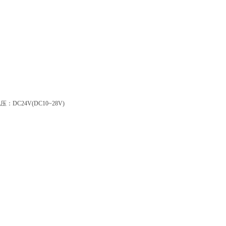
DC24V(DC10~28V)