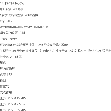
MXQ系列互换安装
也可安装液压缓冲器
装软质/短行程型液压缓冲器(RJ)
缸径 20mm
纹的种类
-
Φ6-Φ16:M螺纹; Φ20-Φ25:Rc
调整器的位置
-
右侧
0
行程 150mm
可选项
B
伸出端液压缓冲器RB+缩回端液压缓冲器RB
关型号
M9BL
无触点磁性开关, 直接出线式, 带指示灯, 2线式, 横引出, 导线长3m, 适用电压：
关个数
-
2个 或 无
压式
环
内置磁环
式
基本型
径
1/8
体
空气
式
双作用
力 [MPa]
0.15 MPa
力 [MPa]
0.7 MPa
力 [MPa]
1.05 MPa