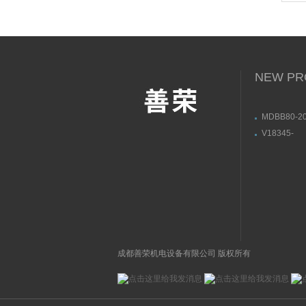
幕使
NEW PR
MDBB80-20
M9NLMY1B
V18345-
本SMC无
10101210
位器用途与
成都善荣机电设备有限公司 版权所有