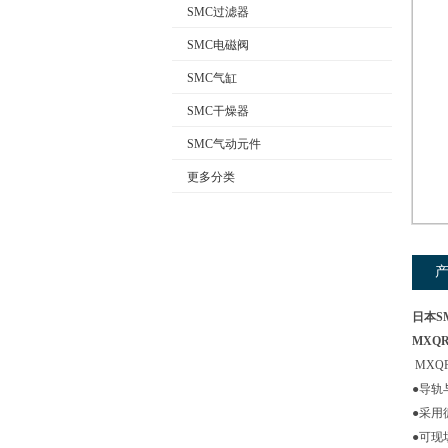
SMC过滤器
SMC电磁阀
公司名称
SMC气缸
SMC干燥器
SMC气动元件
更多分类
日本S
MXQR
MXQ
●导轨
●采用
●可现