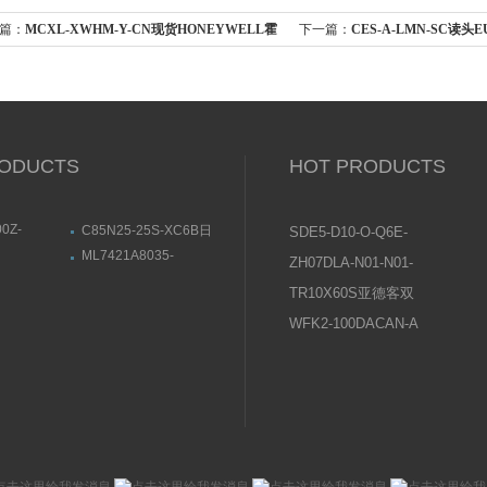
篇：
MCXL-XWHM-Y-CN现货HONEYWELL霍
下一篇：
CES-A-LMN-SC读头
尔气体检测仪四合一
077790
ODUCTS
HOT PRODUCTS
0Z-
C85N25-25S-XC6B日
SDE5-D10-O-Q6E-
40-900Z日
本SMC标准气缸设定安
P-KFESTO费斯托压
ML7421A8035-
ZH07DLA-N01-N01-
杆气缸基本款
装方式
01ABB电动定
EHONEWELL执行器尺
力传感器操作说明
N01日本SMC真空发
特点
寸结构图
TR10X60S亚德客双
生器使用说明书
轴气缸常见问题及原
WFK2-100DACAN-A
因分析
喜开理CKD流量传感
器设置说明及注意事
项