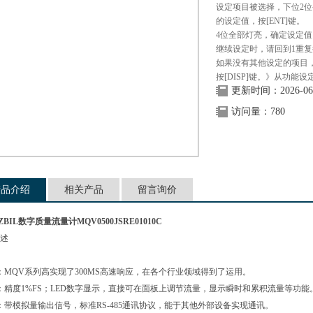
设定项目被选择，下位2位
的设定值，按[ENT]键。
4位全部灯亮，确定设定值
继续设定时，请回到1重
如果没有其他设定的项目
按[DISP]键。》从功
更新时间：2026-06
访问量：780
产品介绍
相关产品
留言询价
BIL数字质量流量计MQV0500JSRE01010C
述
QV系列高实现了300MS高速响应，在各个行业领域得到了运用。
度1%FS；LED数字显示，直接可在面板上调节流量，显示瞬时和累积流量等功能
模拟量输出信号，标准RS-485通讯协议，能于其他外部设备实现通讯。