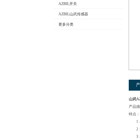
AZBIL开关
AZBIL山武传感器
公司名称
更多分类
山武AZ
产品描
特点：
1：M
2：精
3：带