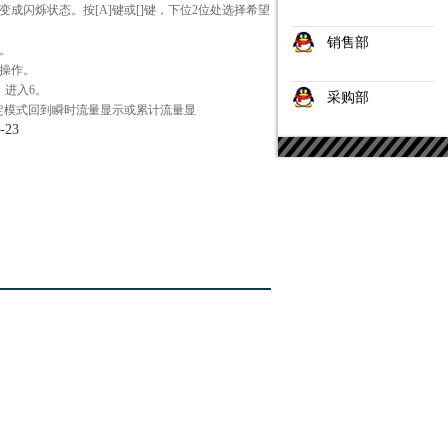
变成闪烁状态。按[A]键或[]键，下位2位处选择希望
销售部
。
复操作。
，进入6。
采购部
能设定模式回到瞬时流量显示或累计流量显
-23
。