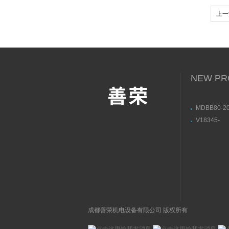
上一
尼韦
NEW PR
MDBB80-20
M9NLMY1B
V18345-
本SMC无
10101210
位器用途与
成都善荣机电设备有限公司 版权所有