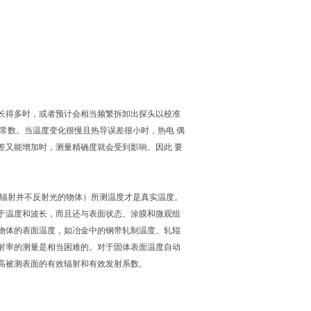
长得多时，或者预计会相当频繁拆卸出探头以校准
常数。当温度变化很慢且热导误差很小时，热电 偶
差又能增加时，测量精确度就会受到影响。因此 要
辐射并不反射光的物体）所测温度才是真实温度。
于温度和波长，而且还与表面状态、涂膜和微观组
物体的表面温度，如冶金中的钢带轧制温度、轧辊
射率的测量是相当困难的。对于固体表面温度自动
高被测表面的有效辐射和有效发射系数。