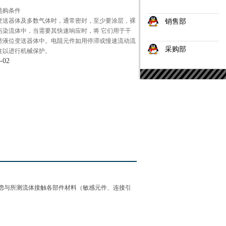
器选购条件
变送器体及多数气体时，通常密封，至少要涂层，裸
销售部
污染流体中，当需要其快速响应时，将 它们用于干
些液位变送器体中。电阻元件如用停滞或慢速流动流
采购部
住以进行机械保护。
-02
虑与所测流体接触各部件材料（敏感元件、连接引