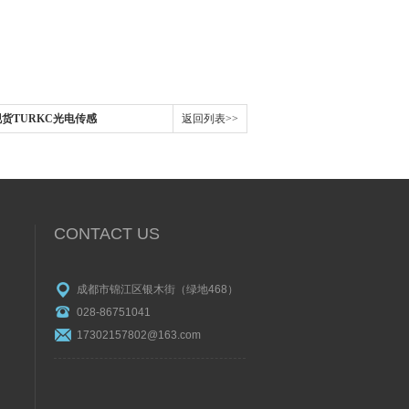
X2现货TURKC光电传感
返回列表>>
CONTACT US
成都市锦江区银木街（绿地468）
028-86751041
17302157802@163.com