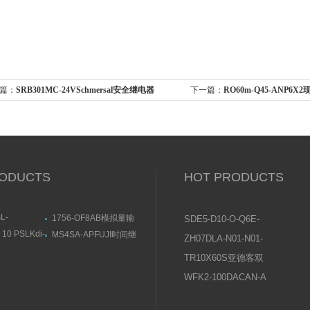
篇：
SRB301MC-24VSchmersal安全继电器
下一篇：
RO60m-Q45-ANP6
190684效果图
器的接收器
ODUCTS
HOT PRODUCTS
L-
1756-OF8AB模拟量输
SDE5-D10-O-Q6E-
KOGANEI直
出模块尺寸结构图
P-KFESTO费斯托压
10 PSLKdi-
MS4SA-APFUJI时间继
ZH07DLA-N01-N01-
用途与特点
近传感器尺寸结
电器结构及用途
力传感器操作说明
N01日本SMC真空发
TR10X60S亚德客双
生器使用说明书
轴气缸常见问题及原
WFK2-100DACAN-A
因分析
喜开理CKD流量传感
器设置说明及注意事