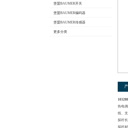
堡盟BAUMER开关
堡盟BAUMER编码器
公司名称
堡盟BAUMER传感器
更多分类
103
热电偶
线、支
探杆长度
探杆材质 