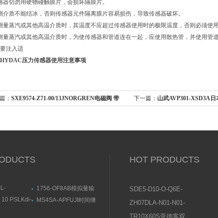
感器切勿用硬物碰触膜片，会损坏隔膜片。
测介质不能结冰，否则传感器元件隔离膜片容易损伤，导致传感器破坏。
测量蒸汽或其他高温介质时，其温度不应超过传感器使用时的极限温度，否则必须使
测量蒸汽或其他高温介质时，为使传感器和管道连在一起，应使用散热管，并使用管道
要注入适
HYDAC压力传感器使用注意事项
篇：
SXE9574-Z71-00/13JNORGREN电磁阀 带
下一篇：
山武AVP301-XSD3A
盒使用介质
位器AVP系列
ODUCTS
HOT PRODUCTS
L-
1756-OF8AB模拟量输
SDE5-D10-O-Q6E-
KOGANEI直
出模块尺寸结构图
P-KFESTO费斯托压
10 PSLKdi-
MS4SA-APFUJI时间继
ZH07DLA-N01-N01-
用途与特点
近传感器尺寸结
电器结构及用途
力传感器操作说明
N01日本SMC真空发
TR10X60S亚德客双