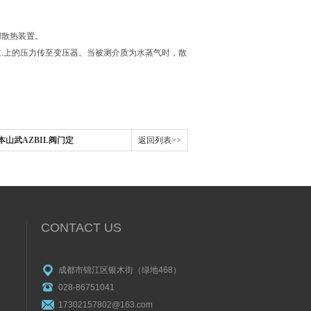
用散热装置。
.上的压力传至变压器。当被测介质为水蒸气时，散
日本山武AZBIL阀门定
返回列表>>
CONTACT US
成都市锦江区银木街（绿地468）
028-86751041
17302157802@163.com