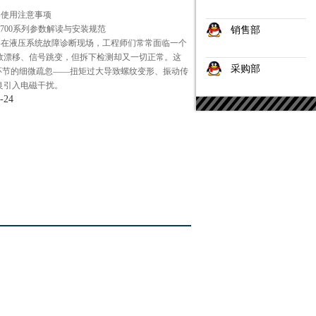
器使用注意事项
 4700系列参数解读与安装规范
销售部
器在液压系统故障诊断现场，工程师们常常面临一个
数漂移、信号跳变，但拆下检测却又一切正常。这
采购部
装环节的细微疏忽——扭矩过大导致螺纹变形、振动传
良引入电磁干扰。
-24