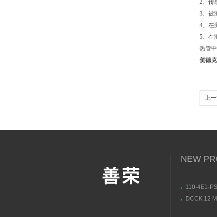
2、传
3、被
4、在
5、在
热管中
贺德克
上一
接线
NEW PR
110-4E1-PS
3L/DC24V
DCCK 12 M 
动式电磁阀
soric接
构图