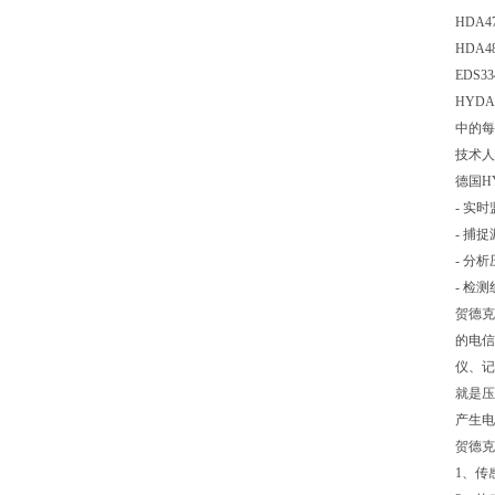
HDA47
HDA48
EDS33
HYD
中的每
技术人
德国H
- 实
- 捕
- 分
- 检
贺德克
的电信
仪、记
就是压
产生电
贺德克
1、传