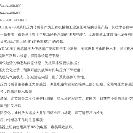
44-A-400-000
44-A-400-000
48-3-0010-D00-F1
AC HDA 4700系列压力传感器作为工程机械和工业液压领域的明星产品，其技术参
一条要求，都是基于数十年现场经验总结的“避坑指南"。上海韬然工业自动化设备有
员实现从“装上能用"到“长期稳定"的跨越。
YDAC压力传感器压力传感器广泛应用于工业测量、测试设备与诊断技术中。通过电子测
时监测气路压力状态，保障系统运行平稳；
捉漏气趋势的动态与静态信息，为故障排查提供依据；
析压力变化趋势，预测可能的故障时间与压力下降程度；
测线缆与气路状态，识别潜在问题，提升系统整体可靠性。
压力传感器主要由压力传感器、测量电路和过程连接件三部分组成。它能将压力传感
号，以供给指示报警
录仪、调节器等二次仪表进行测量、指示和过程调节。在国内，目前在小型自动化控
敏电阻受压后
阻变化，通过放大器放大并采用标准压力标定，即可进行压力检测。
压力传感器工作时注意事项:
感器上切勿使用高于36V的电压，容易导致损坏。