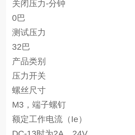
关闭压力-分钟
0巴
测试压力
32巴
产品类别
压力开关
螺丝尺寸
M3，端子螺钉
额定工作电流（Ie）
DC-13时为2A，24V