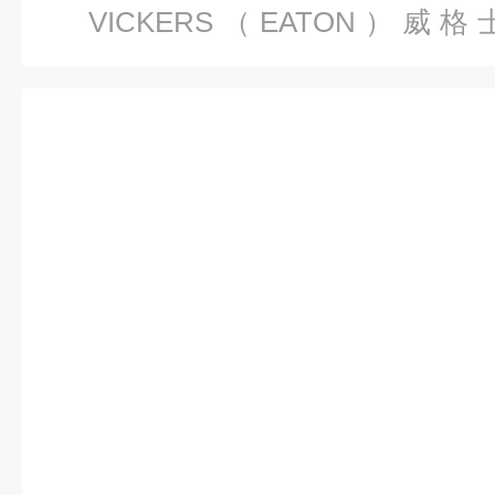
VICKERS（EATON）威格
MCS+W-MCSVICKERS-EA