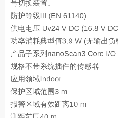
号切换装置。
防护等级
III (EN 61140)
供电电压 Uv
24 V DC (16.8 V DC 
功率消耗典型值
3.9 W (无输出负
产品子系列
nanoScan3 Core I/O
规格
不带系统插件的传感器
应用领域
Indoor
保护区域范围
3 m
报警区域有效距离
10 m
测距范围
40 m