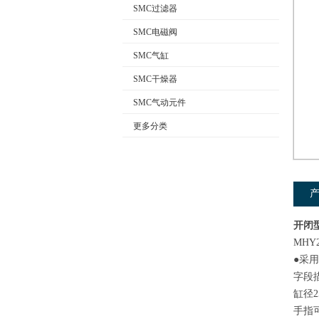
SMC过滤器
SMC电磁阀
公司名称
SMC气缸
SMC干燥器
SMC气动元件
更多分类
开闭型
MHY
●采
字段
缸径
2
手指