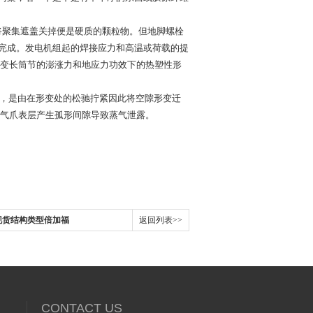
将聚集遮盖关掉便是硬质的颗粒物。但地脚螺栓
完成。发电机组起的焊接应力和高温或荷载的提
,变长筒节的澎涨力和地应力功效下的热塑性形
，是由在形变处的松驰拧紧因此将空隙形变迁
,气爪表层产生孤形间隙导致蒸气泄露。
-V1现货结构类型倍加福
返回列表>>
CONTACT US