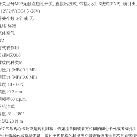
开关型号
M9P
无触点磁性开关, 直接出线式, 带指示灯, 3线式(PNP), 横引出,
,12V,24V(DC4.5~28V)
开关个数
-
2个 或 无
规格
-
标准
流体
空气
数
2
方式
双作用
口径
M5X0.8
螺纹的种类
M
圧力 [MPa]
0.1 MPa
圧力 [MPa]
0.6 MPa
温度
-10～60℃
精度
±0.2 mm
用频率
60 c.p.m.
不给油式
角度
-3°～180°
力矩
2.28 N·m
C气爪阀心卡死或是阀孔阻塞：假如流量阀或者方位阀的阀心卡死或者阀孔阻
产生错误操作或姿势不灵。假如出现那样的状况应立即查验液压油是不是被环境