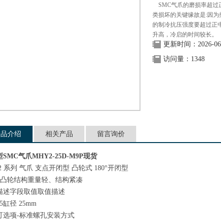
SMC气爪的磨损率超过
类损坏的关键缘故是:因为
的制冷抗压强度要超过正
升高，冷启的时间较长。
更新时间：2026-06
访问量：1348
产品介绍
相关产品
留言询价
SMC气爪MHY2-25D-M9P现货
2 系列 气爪 支点开闭型 凸轮式 180°开闭型
用凸轮结构重量轻、结构紧凑
描述
字段取值
取值描述
5
缸径 25mm
可选项
-
标准螺孔安装方式