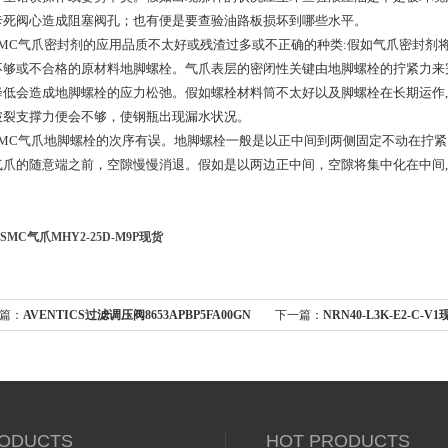
卡死阀心造成阻塞阀孔；也有便是要查验油路板损坏到哪些水平。
C气爪密封剂的应用品质不太好或残渣过多或不正确的种类:假如气爪密封剂
不够或不合格的原材料地脚螺栓。气爪表层的密闭性关键由地脚螺栓的拧紧力来
降低会造成地脚螺栓的应力松弛。假如螺栓材料筒不太好以及脚螺栓在长期运作
破裂支撑力便会不够，使钢瓶出现漏水状况。
C气爪地脚螺栓的次序有误。地脚螺栓一般是以正中间到两侧固定不动在拧紧
气爪的随意端之前，空隙慢慢消退。假如是以两边正中间，空隙将集中化在中间
SMC气爪MHY2-25D-M9P现货
篇：
AVENTICS过滤调压阀8653APBP5FA00GN
下一篇：
NRN40-L3K-E2-C
P+F电感式传感器
ODUCTS
HOT PRODUCTS