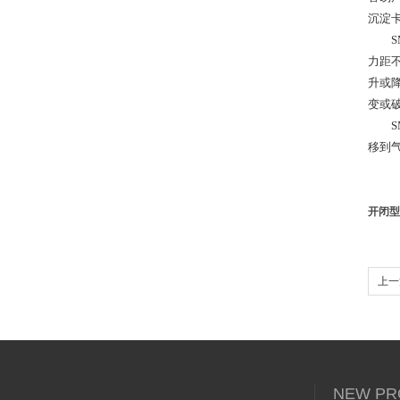
沉淀
SM
力距
升或
变或
SM
移到
开闭型
上一
NEW PR