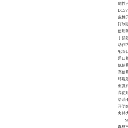
磁性
DC5V
磁性
订制
使用
手指
动作
配管
通口
低使用
高使用
环境
重复
高使
给油
开闭
夹持
SM
容易