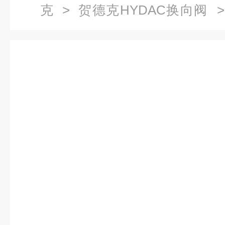
克
>
贺德克HYDAC换向阀
> 
N-24DGHYDAC电磁换向阀分