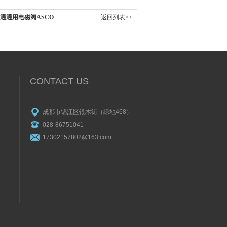
VAC2通通用电磁阀ASCO
返回列表>>
CONTACT US
成都市锦江区银木街（绿地468）
028-86751041
17302157802@163.com