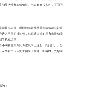
度和灵活性都能够保证。电磁阀有很多种，不同的
。
是两块电磁铁，哪面的磁铁线圈通电阀体就会被吸
会进入不同的排油管，然后通过油的压力来推动油
制了机械运动。
导小阀和主阀关闭件依次向上提起，阀门打开。当
，从而利用压差把主阀向上推开；断电时，先导阀
磁阀；