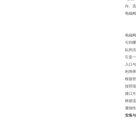
向、流
电磁阀
电磁阀
引到哪
缸的
它是一
入口与
利用弹
根据管
按照现
接口方
根据流
腐蚀性
安装与