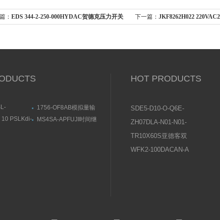
篇：
EDS 344-2-250-000HYDAC贺德克压力开关
下一篇：
JKF8262H022 220
与使用
连接方式
ODUCTS
HOT PRODUCTS
L-
1756-OF8AB模拟量输
SDE5-D10-O-Q6E-
KOGANEI直
出模块尺寸结构图
P-KFESTO费斯托压
10 PSLKdi-
MS4SA-APFUJI时间继
ZH07DLA-N01-N01-
用途与特点
近传感器尺寸结
电器结构及用途
力传感器操作说明
N01日本SMC真空发
TR10X60S亚德客双
生器使用说明书
轴气缸常见问题及原
WFK2-100DACAN-A
因分析
喜开理CKD流量传感
器设置说明及注意事
项