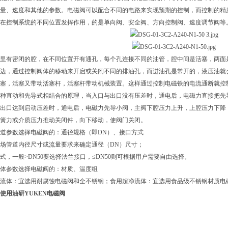
量、速度和其他的参数。电磁阀可以配合不同的电路来实现预期的控制，而控制的精
在控制系统的不同位置发挥作用，的是单向阀、安全阀、方向控制阀、速度调节阀等
里有密闭的腔，在不同位置开有通孔，每个孔连接不同的油管，腔中间是活塞，两面
边，通过控制阀体的移动来开启或关闭不同的排油孔，而进油孔是常开的，液压油就
活塞，活塞又带动活塞杆，活塞杆带动机械装置。这样通过控制电磁铁的电流通断就控
种直动和先导式相结合的原理，当入口与出口没有压差时，通电后，电磁力直接把先
出口达到启动压差时，通电后，电磁力先导小阀，主阀下腔压力上升，上腔压力下降
簧力或介质压力推动关闭件，向下移动，使阀门关闭。
道参数选择电磁阀的：通径规格（即DN）、接口方式
场管道内径尺寸或流量要求来确定通径（DN）尺寸；
式，一般>DN50要选择法兰接口，≤DN50则可根据用户需要自由选择。
体参数选择电磁阀的：材质、温度组
流体：宜选用耐腐蚀电磁阀和全不锈钢；食用超净流体：宜选用食品级不锈钢材质电
使用油研YUKEN电磁阀