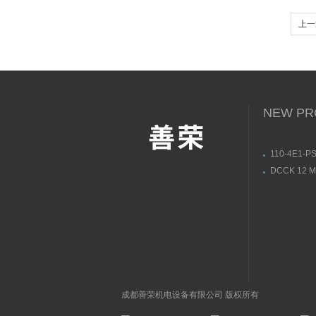
上一
安装
NEW PR
110-4E1-PS
3L/DC24V
DCCK 12 M 
动式电磁阀
soric接
构图
成都善荣机电设备有限公司 版权所有