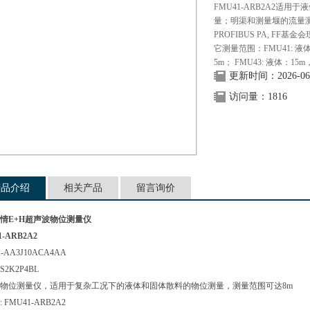
FMU41-ARB2A2适
量；明渠和测量堰的流量测量
PROFIBUS PA, F
它测量范围：FMU41: 液
5m； FMU43: 液体：15
更新时间：2026-06
访问量：1816
产品介绍
相关产品
留言询价
情E+H超声波物位测量仪
1-ARB2A2
1-AA3J10ACA4AA
1S2K2P4BL
物位测量仪，适用于复杂工况下的液体和固体散料的物位测量，测量范围可达8m
 FMU41-ARB2A2