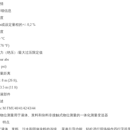
情
详细信息
度
mm或设定量程的+/- 0,2 %
度
0 °C
176 °F)
力（绝压）/最大过压限定值
bar abs
 psi)
量距离
: 8 m (26 ft),
 3.5 m (11 ft)
液部件
述
ic M FMU40/41/42/43/44
物位测量用于液体、浆料和块料非接触式物位测量的一体化测量变送器
 特点
于液体、浆料、污水和固体块料的连续、·菜单引导功能，轻松进行现场操作四行字符显