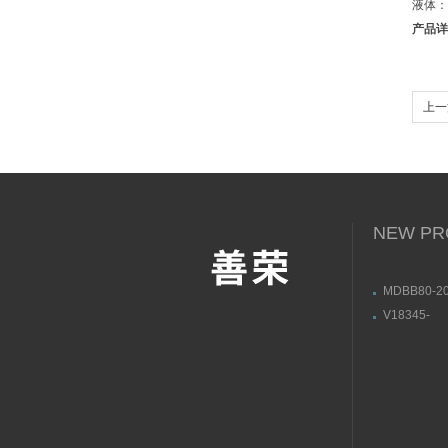
液体：2
产品详
上一
信息
NEW PR
MDBB80-20
M9NLMY1B
V18345-
本SMC无
10101210
位器用途与