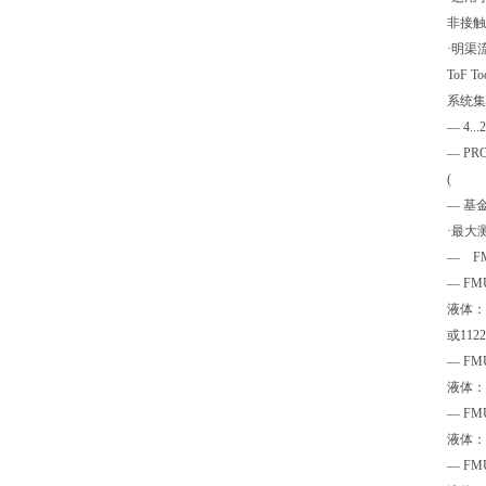
非接
·明渠
ToF
系统集
— 4.
— P
(
— 基
·最
— F
— FM
液体：8
或1122
— F
液体：1
— FMU
液体：1
— FMU