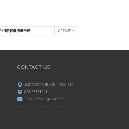
德国E+H溶解氧测量传感
返回列表>>
CONTACT US
成都市锦江区银木街（绿地468）
028-86751041
17302157802@163.com