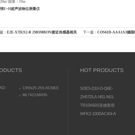
0m/ 固体：10m
情E+H超声波物位测量仪
篇：
E2E-X7D212-R 2MOMRON接近传感器相关
下一篇：
COS61D-AAA1A3
介绍
器操作方式
ODUCTS
HOT PRODUCTS
0Z-
C85N25-25S-XC6B日
SDE5-D10-O-Q6E-
40-900Z日
本SMC标准气缸设定安
P-KFESTO费斯托压
ML7421A8035-
ZH07DLA-N01-N01-
杆气缸基本款
装方式
01ABB电动定
EHONEWELL执行器尺
力传感器操作说明
N01日本SMC真空发
特点
寸结构图
TR10X60S亚德客双
生器使用说明书
轴气缸常见问题及原
WFK2-100DACAN-A
因分析
喜开理CKD流量传感
器设置说明及注意事
项