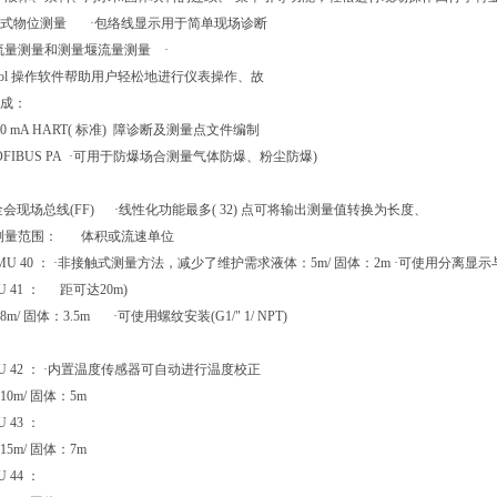
触式物位测量 ·包络线显示用于简单现场诊断
流量测量和测量堰流量测量 ·
 Tool 操作软件帮助用户轻松地进行仪表操作、故
成：
..20 mA HART( 标准) 障诊断及测量点文件编制
ROFIBUS PA ·可用于防爆场合测量气体防爆、粉尘防爆)
金会现场总线(FF) ·线性化功能最多( 32) 点可将输出测量值转换为长度、
大测量范围： 体积或流速单位
MU 40 ： ·非接触式测量方法，减少了维护需求液体：5m/ 固体：2m ·可使用分离
U 41 ： 距可达20m)
m/ 固体：3.5m ·可使用螺纹安装(G1/" 1/ NPT)
MU 42 ： ·内置温度传感器可自动进行温度校正
0m/ 固体：5m
 43 ：
5m/ 固体：7m
 44 ：