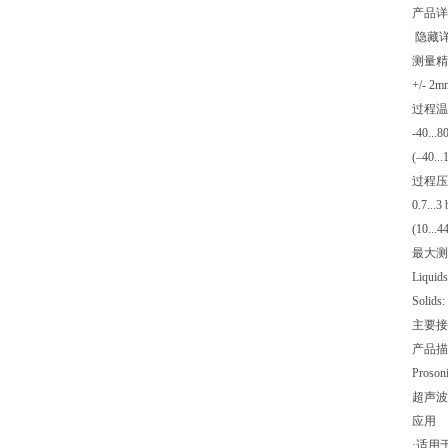
产品详
隐藏
测量精
+/- 2
过程温
-40...8
(–40...
过程压
0.7...3 
(10...44
最大测
Liquids
Solids:
主要接
产品描
Proson
超声波
应用
·适用