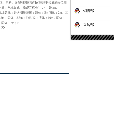
用于液体、浆料、淤泥和固体块料的连续非接触式物位测
；系统集成：HART(标准），4…20mA,
销售部
F基金会现场总线；最大测量范围：液体：5m 固体：2m。其
体8m，固体：3.5m；FMU42：液体：10m，固体：
m，固体：7m；F
采购部
-22